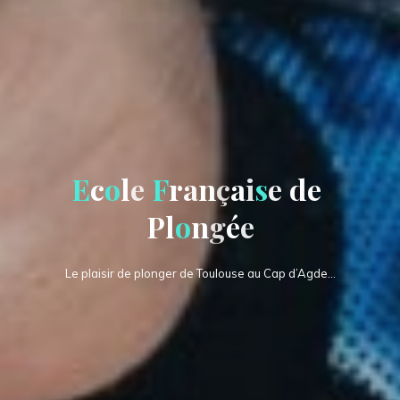
E
c
o
l
e
F
r
a
n
ç
a
i
s
e
d
e
P
l
o
n
g
é
e
Le plaisir de plonger de Toulouse au Cap d’Agde…