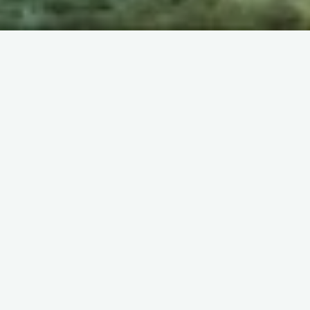
Venez découvrir notre école de
plongée à Toulouse et au Cap
d’Agde.
Plongées en fosse et en
Méditerranée en toute sécurité et
convivialité.
Qui sommes-nous ?
L’École Française de Plongée (EFP), petite structure à taille
humaine, répond à vos souhaits de manière personnalisée.
Professionnel depuis 2007 sur la région Toulousaine, Matthieu
est à votre écoute, avec le sourire, pour vos accueillir en